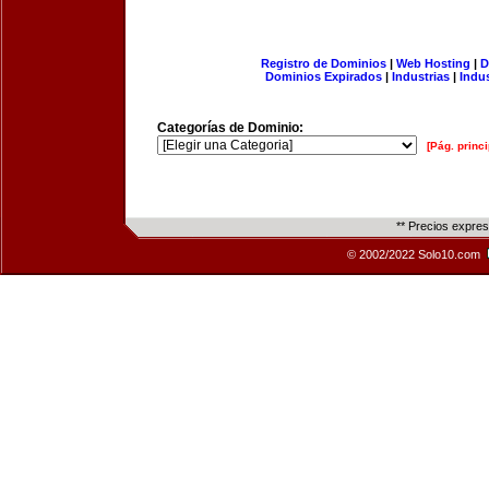
Registro de Dominios
|
Web Hosting
|
D
Dominios Expirados
|
Industrias
|
Indu
Categorías de Dominio:
[Pág. princi
** Precios expre
© 2002/2022 Solo10.com