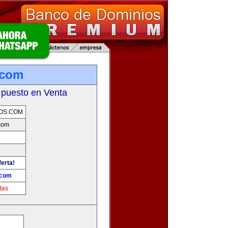
.com
 puesto en Venta
OS.COM
com
ferta!
.com
tas