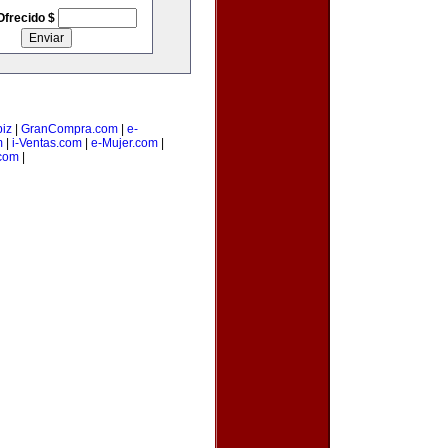
Ofrecido $
iz
|
GranCompra.com
|
e-
m
|
i-Ventas.com
|
e-Mujer.com
|
com
|