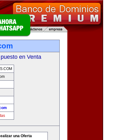
.com
 puesto en Venta
S.COM
com
.com
tas
ealizar una Oferta