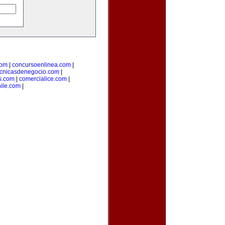
com
|
concursoenlinea.com
|
ecnicasdenegocio.com
|
s.com
|
comercialice.com
|
hile.com
|