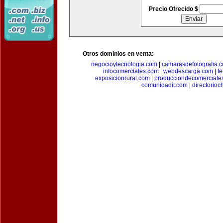
Precio Ofrecido $
Otros dominios en venta:
negocioytecnologia.com
|
camarasdefotografia.
infocomerciales.com
|
webdescarga.com
|
t
exposicionrural.com
|
producciondecomerciale
comunidadit.com
|
directorioc