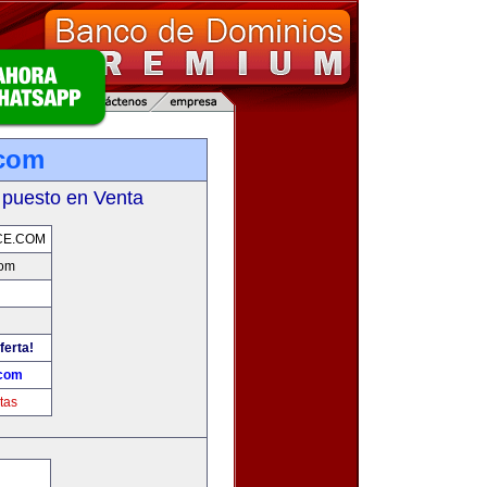
.com
 puesto en Venta
CE.COM
com
ferta!
.com
tas