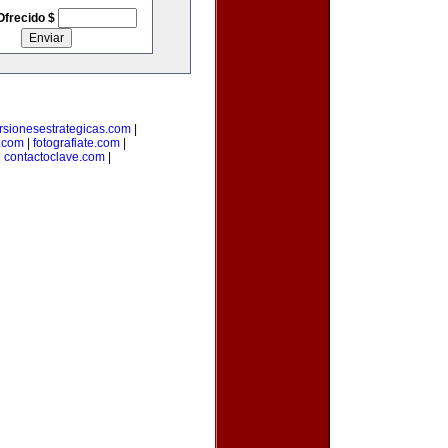
Ofrecido $
rsionesestrategicas.com
|
.com
|
fotografiate.com
|
|
contactoclave.com
|