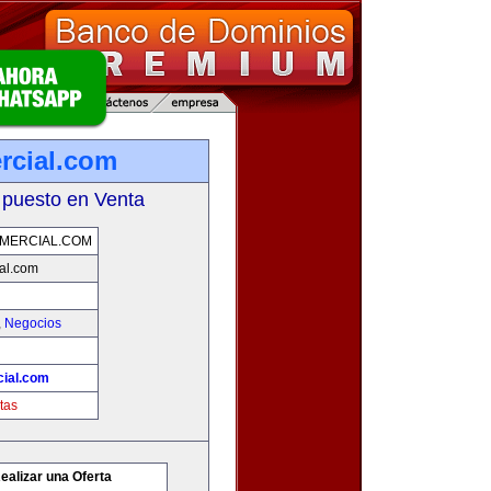
rcial.com
 puesto en Venta
MERCIAL.COM
al.com
,
Negocios
ial.com
tas
ealizar una Oferta