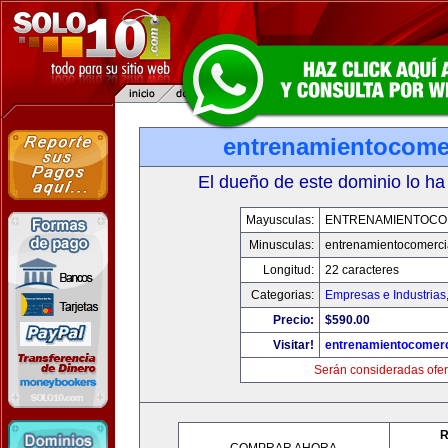
entrenamientocome
El dueño de este dominio lo ha
Mayusculas:
ENTRENAMIENTOCO
Minusculas:
entrenamientocomerci
Longitud:
22 caracteres
Categorias:
Empresas e Industrias
Precio:
$590.00
Visitar!
entrenamientocomerc
Serán consideradas ofer
R