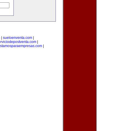
m
|
sueloenventa.com
|
erviciodepostventa.com
|
estamosparaempresas.com
|