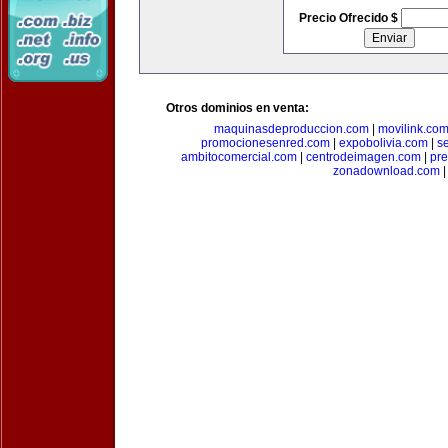
Precio Ofrecido $
Otros dominios en venta:
maquinasdeproduccion.com
|
movilink.co
promocionesenred.com
|
expobolivia.com
|
s
ambitocomercial.com
|
centrodeimagen.com
|
pr
zonadownload.com
|