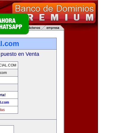
l.com
 puesto en Venta
IAL.COM
.com
rta!
l.com
tas