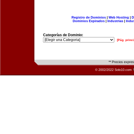
Registro de Dominios
|
Web Hosting
|
D
Dominios Expirados
|
Industrias
|
Indu
Categorías de Dominio:
[Pág. princi
** Precios expre
© 2002/2022 Solo10.com