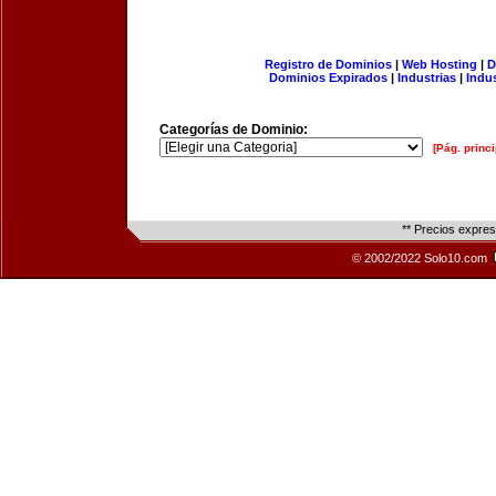
Registro de Dominios
|
Web Hosting
|
D
Dominios Expirados
|
Industrias
|
Indu
Categorías de Dominio:
[Pág. princi
** Precios expre
© 2002/2022 Solo10.com