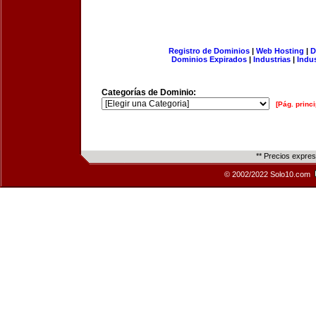
Registro de Dominios
|
Web Hosting
|
D
Dominios Expirados
|
Industrias
|
Indu
Categorías de Dominio:
[Pág. princi
** Precios expre
© 2002/2022 Solo10.com