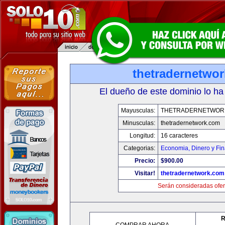
thetradernetwo
El dueño de este dominio lo ha
Mayusculas:
THETRADERNETWOR
Minusculas:
thetradernetwork.com
Longitud:
16 caracteres
Categorias:
Economia, Dinero y Fi
Precio:
$900.00
Visitar!
thetradernetwork.com
Serán consideradas ofer
R