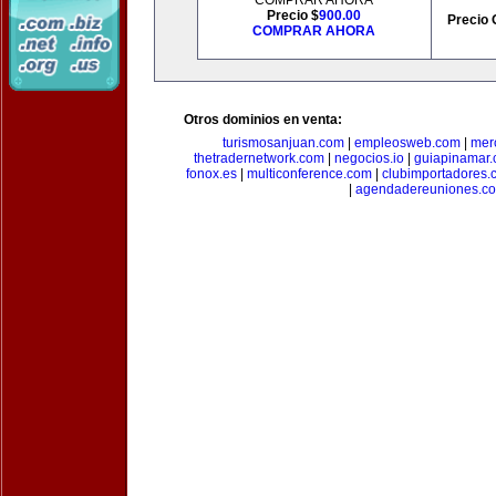
COMPRAR AHORA
Precio $
900.00
Precio 
COMPRAR AHORA
Otros dominios en venta:
turismosanjuan.com
|
empleosweb.com
|
mer
thetradernetwork.com
|
negocios.io
|
guiapinamar
fonox.es
|
multiconference.com
|
clubimportadores.
|
agendadereuniones.c