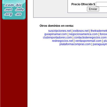
Precio Ofrecido $
Otros dominios en venta:
suscripciones.net
|
exitosos.net
|
thetraderne
guiapinamar.com
|
negociosamerica.com
|
fonox
clubimportadores.com
|
contactodenegocios.com
rednegocios.net
|
ventasporemail.com
|
pl
plataformacompras.com
|
paraguayi