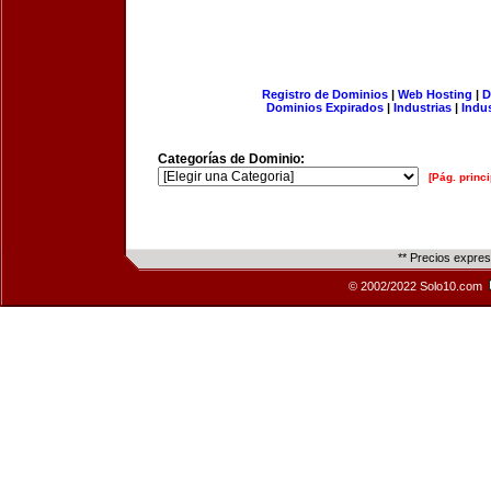
Registro de Dominios
|
Web Hosting
|
D
Dominios Expirados
|
Industrias
|
Indu
Categorías de Dominio:
[Pág. princi
** Precios expre
© 2002/2022 Solo10.com