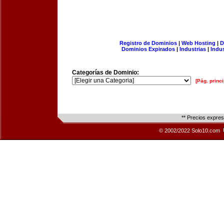
Registro de Dominios
|
Web Hosting
|
D
Dominios Expirados
|
Industrias
|
Indu
Categorías de Dominio:
[Pág. princi
** Precios expre
© 2002/2022 Solo10.com