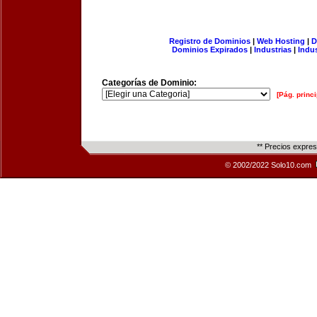
Registro de Dominios
|
Web Hosting
|
D
Dominios Expirados
|
Industrias
|
Indu
Categorías de Dominio:
[Pág. princi
** Precios expre
© 2002/2022 Solo10.com